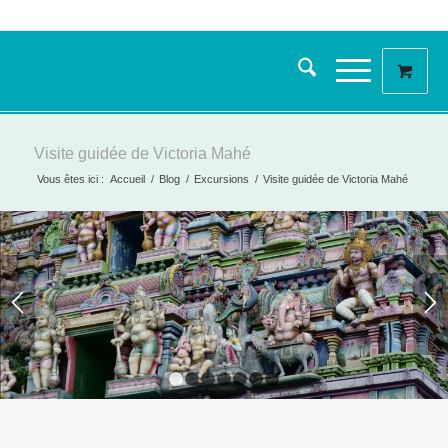
Visite guidée de Victoria Mahé
Vous êtes ici :
Accueil
/
Blog
/
Excursions
/
Visite guidée de Victoria Mahé
1
2
3
4
5
6
7