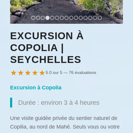
1
2
3
4
5
6
7
8
9
10
11
12
13
14
1
EXCURSION À
COPOLIA |
SEYCHELLES
★
★
★
★
★
5.0 sur 5 — 76 évaluations
Excursion à Copolia
Durée : environ 3 à 4 heures
Une visite guidée privée du sentier naturel de
Copilia, au nord de Mahé. Seuls vous ou votre