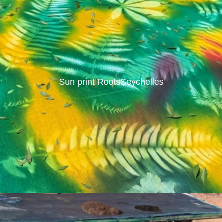
Sun print RootsSeychelles