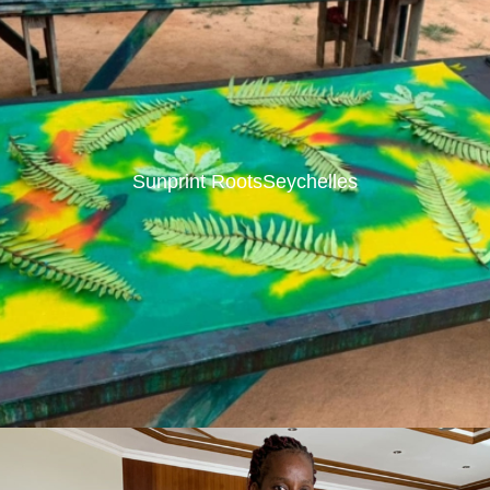
Sunprint RootsSeychelles