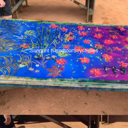
Sunprint IslandtourSeychelles