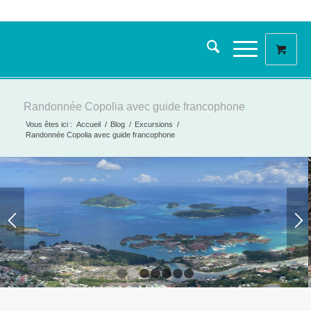
Randonnée Copolia avec guide francophone
Vous êtes ici :
Accueil
/
Blog
/
Excursions
/
Randonnée Copolia avec guide francophone
1
2
3
4
5
6
7