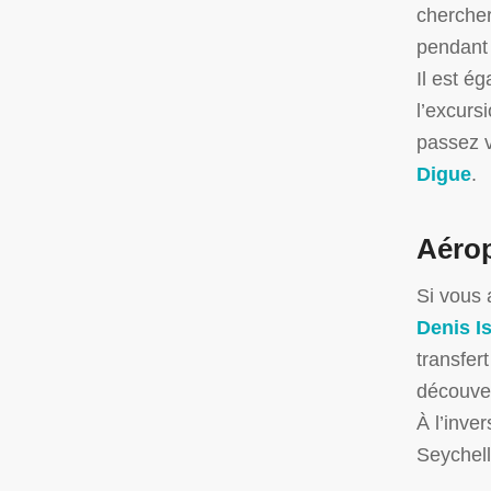
chercher
pendant 
Il est é
l’excurs
passez 
Digue
.
Aérop
Si vous 
Denis I
transfer
découve
À l’inve
Seychell