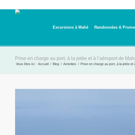
Excursions à Mahé
Randonnées & Prome
Prise en charge au port, à la jetée et à l’aéroport de Ma
Vous êtes ici :
Accueil
/
Blog
/
Activities
/
Prise en charge au port, à la jetée et 