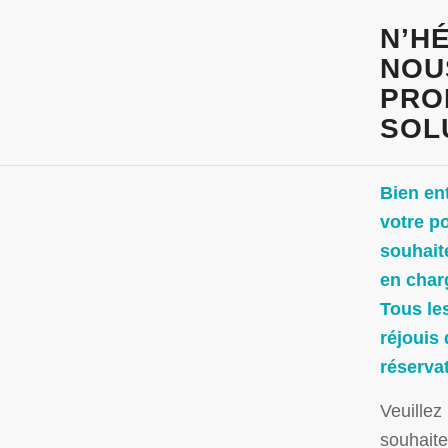
N’H
NOU
PRO
SOL
Bien en
votre po
souhait
en charg
Tous le
réjouis 
réservat
Veuillez
souhaite