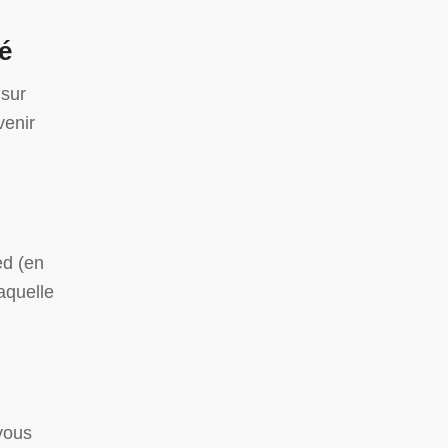
é
 sur
venir
ed (en
aquelle
vous