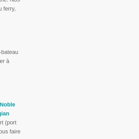
 ferry,
i-bateau
er à
Noble
ian
t (port
ous faire