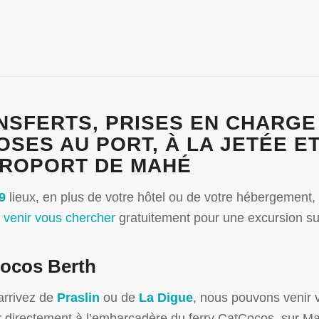
NSFERTS, PRISES EN CHARGE
OSES AU PORT, À LA JETÉE ET
ÉROPORT DE MAHÉ
9
lieux, en plus de votre hôtel ou de votre hébergement,
s
venir vous chercher
gratuitement pour une excursion s
ocos Berth
arrivez de
Praslin
ou de
La Digue
, nous pouvons venir 
 directement à l’embarcadère du ferry CatCocos, sur M