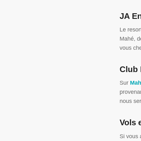
JA En
Le resor
Mahé, de
vous che
Club 
Sur
Mah
provena
nous ser
Vols 
Si vous 