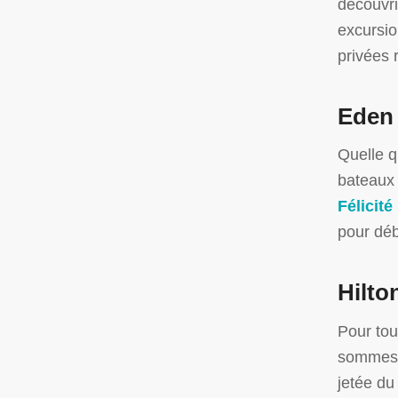
découvri
excursio
privées 
Eden 
Quelle q
bateaux 
Félicité
pour déb
Hilto
Pour tou
sommes h
jetée du