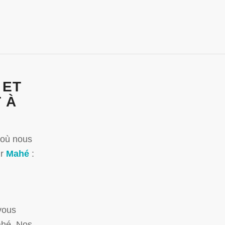
 ET
 À
 où nous
ur
Mahé
:
vous
ahé. Nos