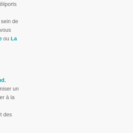
liports
sein de
 vous
e
ou
La
nd
,
niser un
er à la
t des