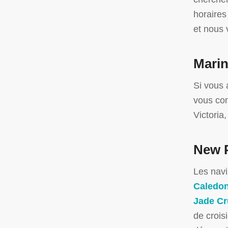
horaires
et nous 
Marin
Si vous 
vous con
Victoria
New P
Les navir
Caledon
Jade Cr
de crois