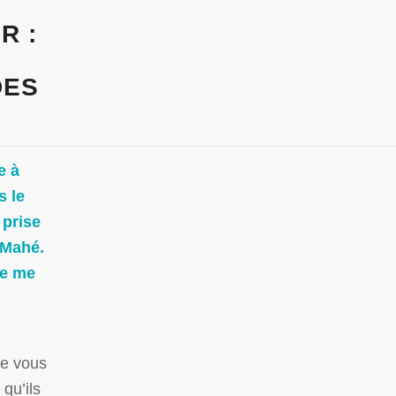
R :
DES
e à
s le
 prise
 Mahé.
Je me
ue vous
qu’ils