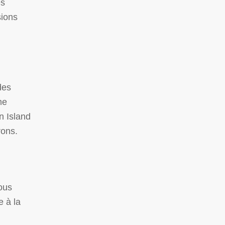
es
sions
des
me
n Island
rons.
ous
 à la