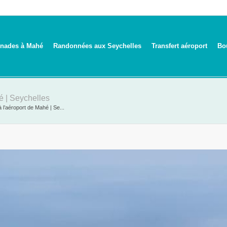
nades à Mahé
Randonnées aux Seychelles
Transfert aéroport
Bo
hé | Seychelles
à l’aéroport de Mahé | Se...