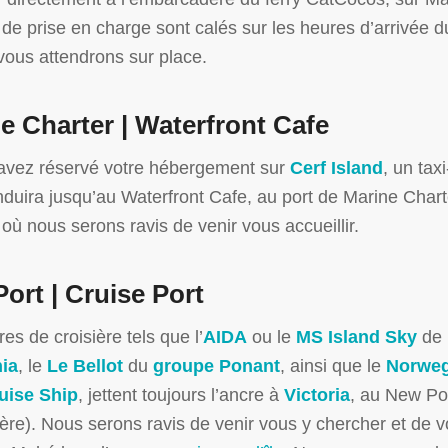
 de prise en charge sont calés sur les heures d’arrivée du
vous attendrons sur place.
e Charter | Waterfront Cafe
avez réservé votre hébergement sur
Cerf Island
, un tax
duira jusqu’au Waterfront Cafe, au port de Marine Chart
, où nous serons ravis de venir vous accueillir.
ort | Cruise Port
es de croisière tels que l’
AIDA
ou le
MS Island Sky
de
ia
, le
Le Bellot
du
groupe Ponant
, ainsi que le
Norweg
uise Ship
, jettent toujours l’ancre à
Victoria
, au New Por
ière). Nous serons ravis de venir vous y chercher et de v