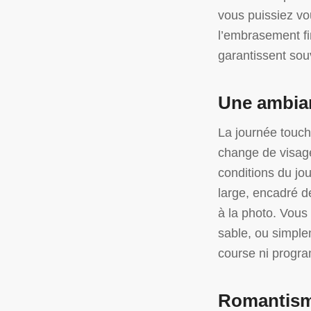
vous puissiez vou
l’embrasement fi
garantissent sou
Une ambian
La journée touche
change de visage
conditions du jo
large, encadré d
à la photo. Vous
sable, ou simple
course ni progr
Romantism