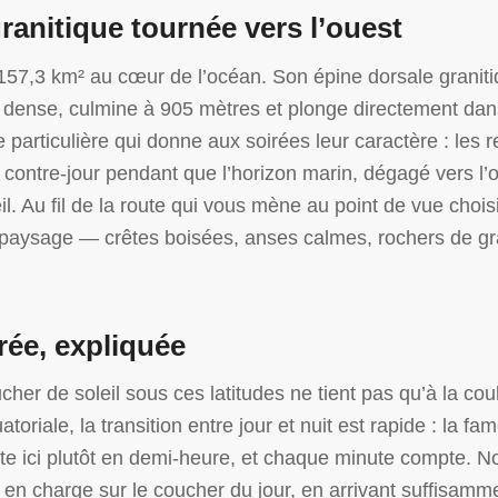
ranitique tournée vers l’ouest
r 157,3 km² au cœur de l’océan. Son épine dorsale granit
 dense, culmine à 905 mètres et plonge directement dans
 particulière qui donne aux soirées leur caractère : les 
contre-jour pendant que l’horizon marin, dégagé vers l’ou
l. Au fil de la route qui vous mène au point de vue choisi
e paysage — crêtes boisées, anses calmes, rochers de gran
rée, expliquée
ucher de soleil sous ces latitudes ne tient pas qu’à la cou
atoriale, la transition entre jour et nuit est rapide : la f
e ici plutôt en demi-heure, et chaque minute compte. N
e en charge sur le coucher du jour, en arrivant suffisamm