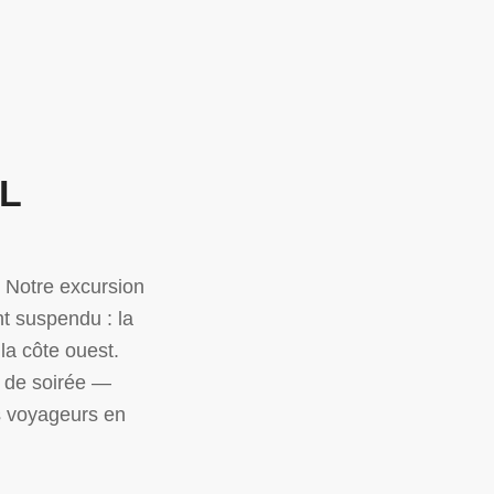
L
l. Notre excursion
t suspendu : la
 la côte ouest.
t de soirée —
s voyageurs en