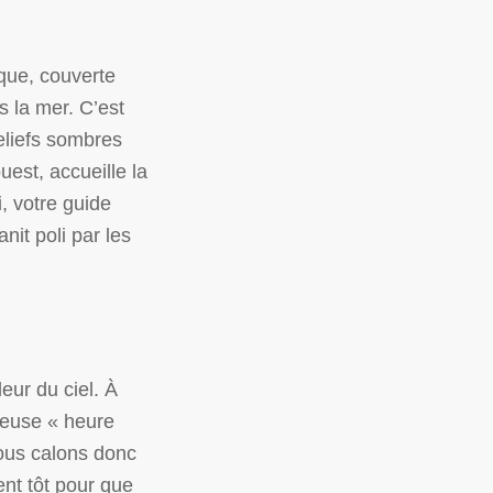
ique, couverte
 la mer. C’est
reliefs sombres
est, accueille la
, votre guide
it poli par les
leur du ciel. À
ameuse « heure
ous calons donc
ent tôt pour que