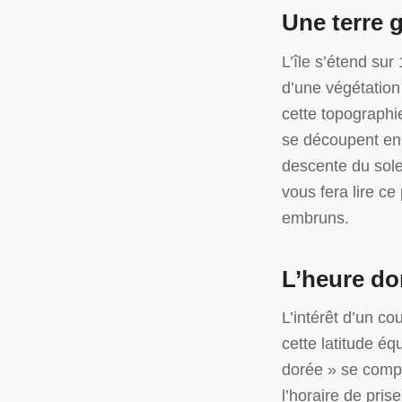
Une terre g
L’île s’étend su
d’une végétation
cette topographie
se découpent en 
descente du solei
vous fera lire c
embruns.
L’heure do
L’intérêt d’un co
cette latitude équ
dorée » se compt
l’horaire de pris