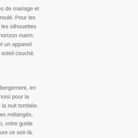
es de mariage et
oulé. Pour les
les silhouettes
’horizon marin.
t un appareil
 soleil couché.
hébergement, en
hoisi pour la
 la nuit tombée.
upes mélangés,
o, votre guide
ure ce soir-là.