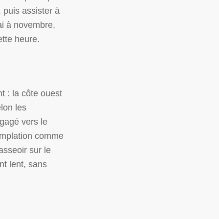
, puis assister à
ai à novembre,
tte heure.
t : la côte ouest
lon les
gagé vers le
templation comme
asseoir sur le
t lent, sans