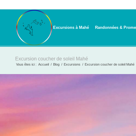
Excursions à Mahé
Randonnées & Prome
Excursion coucher de soleil Mahé
Vous êtes ici :
Accueil
/
Blog
/
Excursions
/
Excursion coucher de soleil Mahé