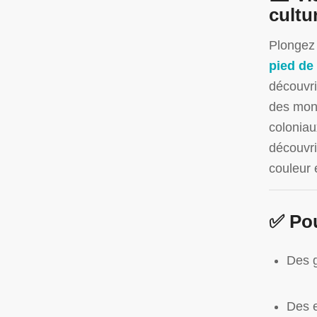
cultu
Plongez 
pied de 
découvri
des mon
coloniau
découvri
couleur 
✅ Pou
Des g
Des e