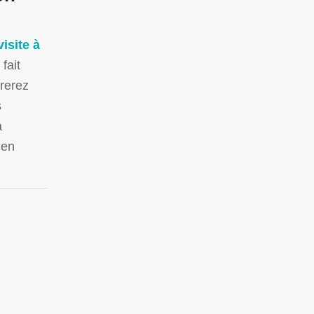
visite à
fait
irerez
s
a
 en