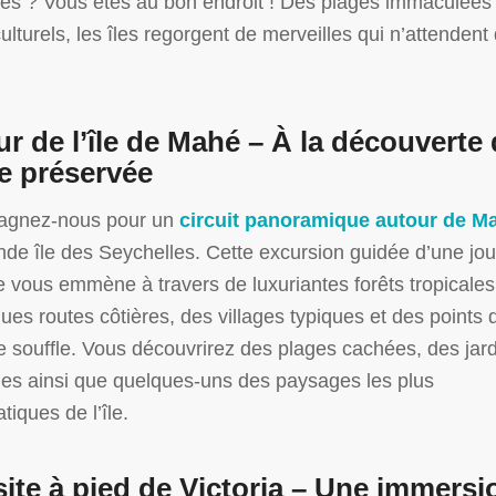
es ? Vous êtes au bon endroit ! Des plages immaculées
culturels, les îles regorgent de merveilles qui n’attendent
ur de l’île de Mahé
– À la découverte 
e préservée
gnez-nous pour un
circuit panoramique autour de M
nde île des Seychelles. Cette excursion guidée d’une jo
 vous emmène à travers de luxuriantes forêts tropicales
ques routes côtières, des villages typiques et des points 
e souffle. Vous découvrirez des plages cachées, des jar
es ainsi que quelques-uns des paysages les plus
iques de l’île.
site à pied de Victoria
– Une immersi