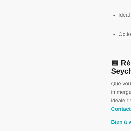
Idéal
Optio
📅 Ré
Seych
Que vous
immerger
idéale d
Contact
Bien à 