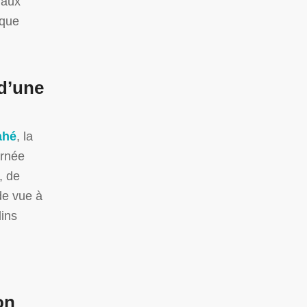
 aux
 que
d’une
ahé
, la
urnée
, de
de vue à
dins
on