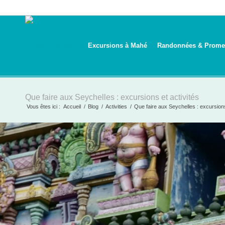
Excursions à Mahé
Randonnées & Prome
Que faire aux Seychelles : excursions et activités
Vous êtes ici :
Accueil
/
Blog
/
Activities
/
Que faire aux Seychelles : excursions