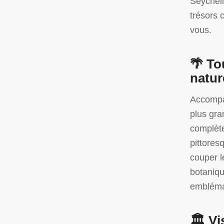
Seychell
trésors 
vous.
🌴
To
natur
Accompa
plus gra
complète
pittores
couper l
botaniqu
emblémat
🏛️
Vi