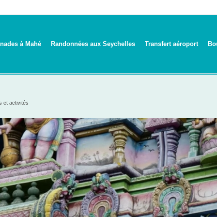
nades à Mahé
Randonnées aux Seychelles
Transfert aéroport
Bo
 et activités